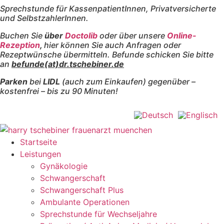
Sprechstunde für KassenpatientInnen, Privatversicherte
Zum
und SelbstzahlerInnen.
Inhalt
springen
Buchen Sie
über
Doctolib
oder über unsere
Online-
Rezeption
,
hier können Sie auch Anfragen oder
Rezeptwünsche übermitteln. Befunde schicken Sie bitte
an
befunde(at)dr.tschebiner.de
Parken
bei
LIDL
(auch zum Einkaufen) gegenüber –
kostenfrei – bis zu 90 Minuten!
Startseite
Leistungen
Gynäkologie
Schwangerschaft
Schwangerschaft Plus
Ambulante Operationen
Sprechstunde für Wechseljahre