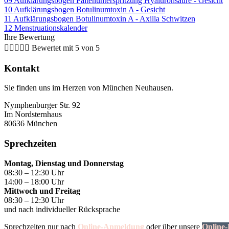
09 Aufklärungsbogen Faltenunterspritzung Hyaluronsäure - Gesicht
10 Aufklärungsbogen Botulinumtoxin A - Gesicht
11 Aufklärungsbogen Botulinumtoxin A - Axilla Schwitzen
12 Menstruationskalender
Ihre Bewertung





Bewertet mit 5 von 5
Kontakt
Sie finden uns im Herzen von München Neuhausen.
Nymphenburger Str. 92
Im Nordsternhaus
80636 München
Sprechzeiten
Montag, Dienstag und Donnerstag
08:30 – 12:30 Uhr
14:00 – 18:00 Uhr
Mittwoch und Freitag
08:30 – 12:30 Uhr
und nach individueller Rücksprache
Sprechzeiten nur nach
Online-Anmeldung
oder über unsere
Online-