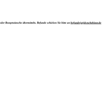
oder Rezeptwünsche übermitteln. Befunde schicken Sie bitte an
befunde(at)dr.tschebiner.de