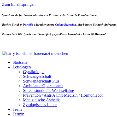
Zum Inhalt springen
Sprechstunde für KassenpatientInnen, Privatversicherte und SelbstzahlerInnen.
Buchen Sie
über
Doctolib
oder über unsere
Online-Rezeption
,
hier können Sie auch Anfragen 
Parken
bei
LIDL
(auch zum Einkaufen) gegenüber – kostenfrei – bis zu 90 Minuten!
Startseite
Leistungen
Gynäkologie
Schwangerschaft
Schwangerschaft Plus
Ambulante Operationen
Sprechstunde für Wechseljahre
Prävention / Anti-Aging-Medizin / Hormonlabor
Medizinische Ästhetik
Zytologisches Labor
Team
Termin